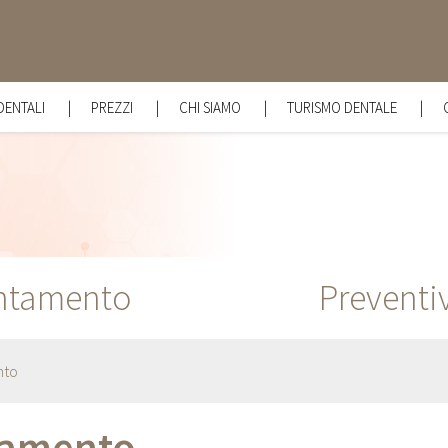
DENTALI
PREZZI
CHI SIAMO
TURISMO DENTALE
PLANTOLOGIA
I NOSTRI DOTTORI
IANTI DENTALI CROAZIA
IANCAMENTO E GIOIELLI DENTALI
IENE ORALE
ntamento
TURAZIONI, ENDODONZIA E RITRATTAMENTI
Preventiv
RADONTOLOGIA
ONTOIATRIA INFANTILE
nto
IRURGIA ORALE
RMAL FILLERS – RESTYLANE RV6
tamento