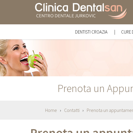
DENTISTI CROAZIA
CURE 
IM
IMP
SB
IG
Prenota un Appu
OT
PA
OD
Home
Contatti
Prenota un appuntame
CH
DE
Prenota un appun