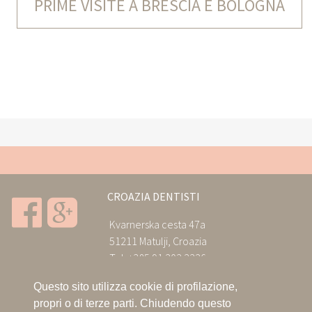
PRIME VISITE A BRESCIA E BOLOGNA
CROAZIA DENTISTI
Kvarnerska cesta 47a
51211 Matulji, Croazia
Tel:
+385.91.202.2226
+385.91.202.2226
Questo sito utilizza cookie di profilazione,
Aperto tutti i giorni tranne il Lunedi’
propri o di terze parti. Chiudendo questo
e la Domenica dalle 9:00 alle 21:00